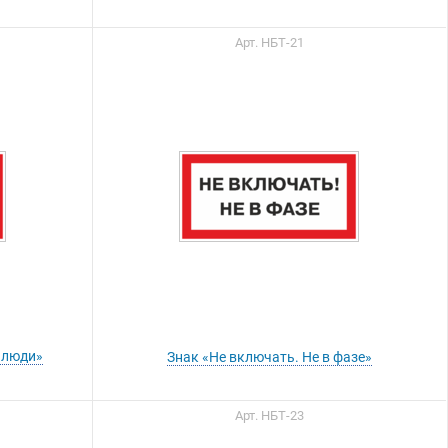
Арт. НБТ-21
 люди»
Знак «Не включать. Не в фазе»
Арт. НБТ-23