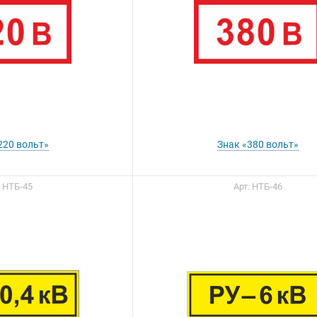
220 вольт»
Знак «380 вольт»
. НТБ-45
Арт. НТБ-46