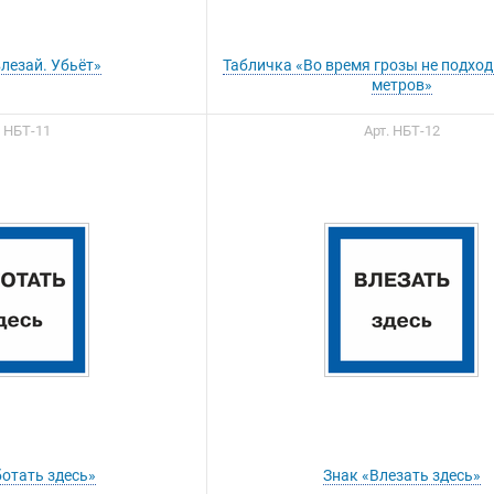
влезай. Убьёт»
Табличка «Во время грозы не подход
метров»
. НБТ-11
Арт. НБТ-12
ы можете приобрести
ашу продукцию через
Портал поставщиков
ботать здесь»
Знак «Влезать здесь»