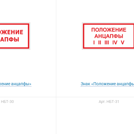
жение анцапфы»
Знак «Положение анцапф
. НБТ-30
Арт. НБТ-31