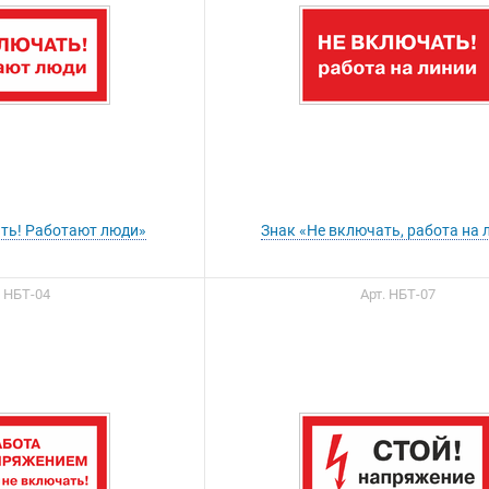
ать! Работают люди»
Знак «Не включать, работа на 
. НБТ-04
Арт. НБТ-07