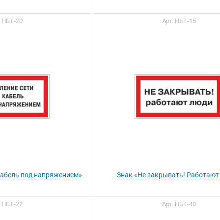
. НБТ-20
Арт. НБТ-15
 кабель под напряжением»
Знак «Не закрывать! Работают
. НБТ-22
Арт. НБТ-40