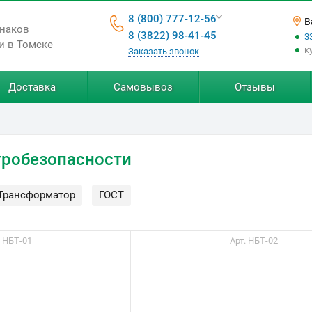
8 (800) 777-12-56
В
знаков
8 (3822) 98-41-45
3
и в Томске
к
Заказать звонок
Доставка
Самовывоз
Отзывы
тробезопасности
Трансформатор
ГОСТ
. НБТ-01
Арт. НБТ-02