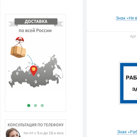
Знак «Не 
Арт
В
н
Знак «Ра