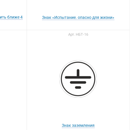
ить ближе 4
Знак «Испытание. опасно для жизни»
Арт. НБТ-16
Вы можете приобрести
нашу продукцию через
Портал поставщиков
Знак заземления