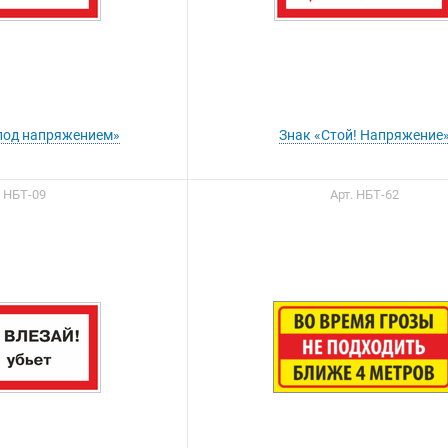
под напряжением»
Знак «Стой! Напряжение
. НБТ-09
Арт. НБТ-62